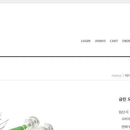
>
Home
바
금린 오
원산지 :
소비자
판매가