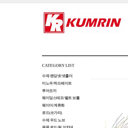
CATEGORY LIST
수제 랜딩넷/넷홀더
미노우/하드베이트
루어조끼
웨이딩스태프/벨트 보틀
웨이더/계류화
로드(쏘가리)
수제 우드 노브
원목 로드/릴 거치대