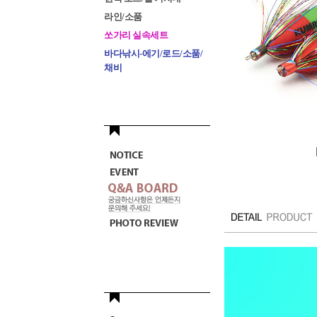
라인/소품
쏘가리 실속세트
바다낚시-에기/로드/소품/
채비