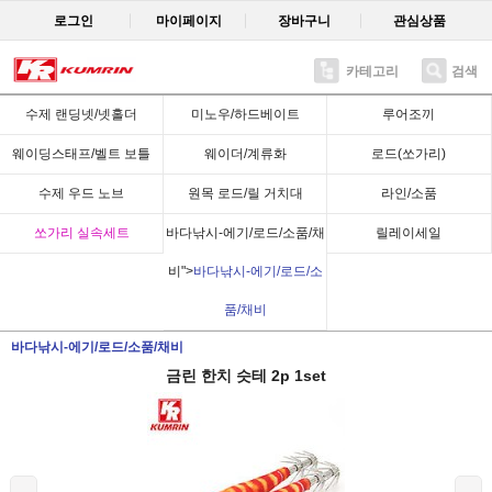
로그인
마이페이지
장바구니
관심상품
카테고리
검색
Recent
수제 랜딩넷/넷홀더
미노우/하드베이트
루어조끼
웨이딩스태프/벨트 보틀
웨이더/계류화
로드(쏘가리)
수제 우드 노브
원목 로드/릴 거치대
라인/소품
쏘가리 실속세트
바다낚시-에기/로드/소품/채
릴레이세일
비">
바다낚시-에기/로드/소
품/채비
바다낚시-에기/로드/소품/채비
금린 한치 슷테 2p 1set