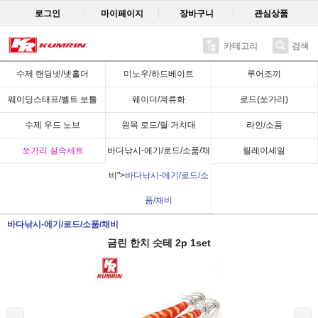
로그인
마이페이지
장바구니
관심상품
카테고리
검색
Recent
수제 랜딩넷/넷홀더
미노우/하드베이트
루어조끼
웨이딩스태프/벨트 보틀
웨이더/계류화
로드(쏘가리)
수제 우드 노브
원목 로드/릴 거치대
라인/소품
쏘가리 실속세트
바다낚시-에기/로드/소품/채
릴레이세일
비">
바다낚시-에기/로드/소
품/채비
바다낚시-에기/로드/소품/채비
금린 한치 슷테 2p 1set