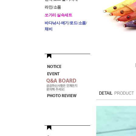
라인/소품
쏘가리 실속세트
바다낚시-에기/로드/소품/
채비