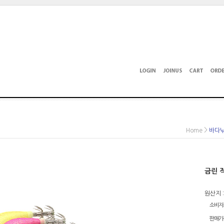
>
Home
바다낚
금린 적
원산지 :
소비자
판매가