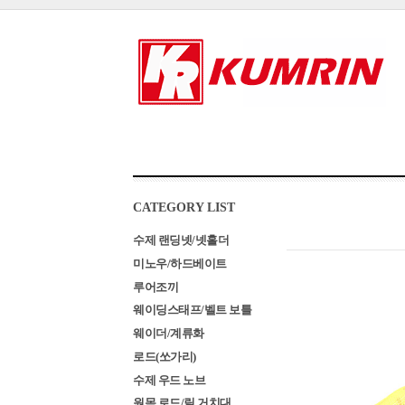
CATEGORY LIST
수제 랜딩넷/넷홀더
미노우/하드베이트
루어조끼
웨이딩스태프/벨트 보틀
웨이더/계류화
로드(쏘가리)
수제 우드 노브
원목 로드/릴 거치대