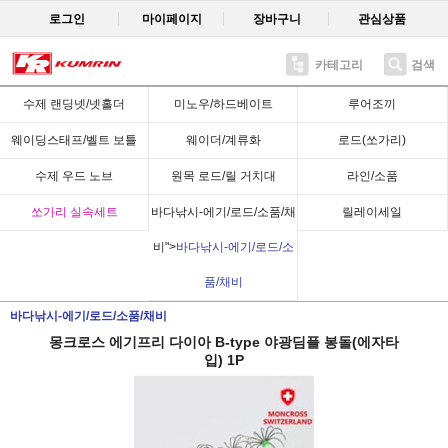
로그인
마이페이지
장바구니
관심상품
카테고리
검색
Recent
수제 랜딩넷/넷홀더
미노우/하드베이트
루어조끼
웨이딩스태프/벨트 보틀
웨이더/계류화
로드(쏘가리)
수제 우드 노브
원목 로드/릴 거치대
라인/소품
쏘가리 실속세트
바다낚시-에기/로드/소품/채
릴레이세일
비">
바다낚시-에기/로드/소
품/채비
바다낚시-에기/로드/소품/채비
몽크로스 에기프리 다이아 B-type 야광딤플 봉돌(에자타
입) 1P