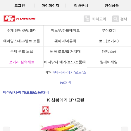
로그인
마이페이지
장바구니
관심상품
카테고리
검색
Recent
수제 랜딩넷/넷홀더
미노우/하드베이트
루어조끼
웨이딩스태프/벨트 보틀
웨이더/계류화
로드(쏘가리)
수제 우드 노브
원목 로드/릴 거치대
라인/소품
쏘가리 실속세트
바다낚시-에기/로드/소품/채
릴레이세일
비">
바다낚시-에기/로드/소
품/채비
바다낚시-에기/로드/소품/채비
K 삼봉에기 1P /금린