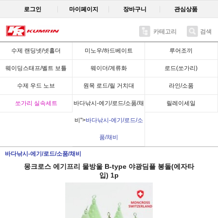
로그인
마이페이지
장바구니
관심상품
카테고리
검색
Recent
수제 랜딩넷/넷홀더
미노우/하드베이트
루어조끼
웨이딩스태프/벨트 보틀
웨이더/계류화
로드(쏘가리)
수제 우드 노브
원목 로드/릴 거치대
라인/소품
쏘가리 실속세트
바다낚시-에기/로드/소품/채
릴레이세일
비">
바다낚시-에기/로드/소
품/채비
바다낚시-에기/로드/소품/채비
몽크로스 에기프리 물방울 B-type 야광딤플 봉돌(에자타
입) 1p