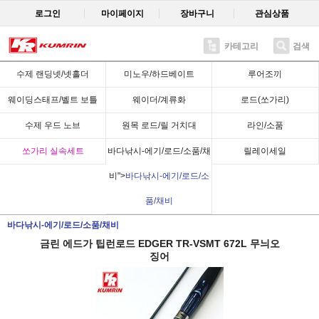
로그인
마이페이지
장바구니
관심상품
카테고리
검색
Recent
수제 랜딩넷/넷홀더
미노우/하드베이트
루어조끼
웨이딩스태프/벨트 보틀
웨이더/계류화
로드(쏘가리)
수제 우드 노브
원목 로드/릴 거치대
라인/소품
쏘가리 실속세트
바다낚시-에기/로드/소품/채
릴레이세일
비">
바다낚시-에기/로드/소
품/채비
바다낚시-에기/로드/소품/채비
금린 에드가 팁런로드 EDGER TR-VSMT 672L 무늬오
징어