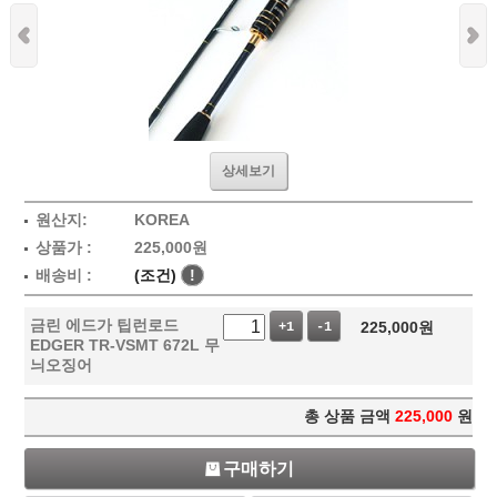
상세보기
원산지:
KOREA
상품가 :
225,000
원
배송비 :
(조건)
!
금린 에드가 팁런로드
225,000
원
+1
-1
EDGER TR-VSMT 672L 무
늬오징어
총 상품 금액
225,000
원
구매하기