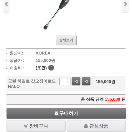
상세보기
원산지:
KOREA
상품가 :
155,000
원
배송비 :
(조건)
!
금린 하일로 갑오징어로드
155,000
원
+1
-1
HALO
총 상품 금액
155,000
원
구매하기
장바구니
관심상품