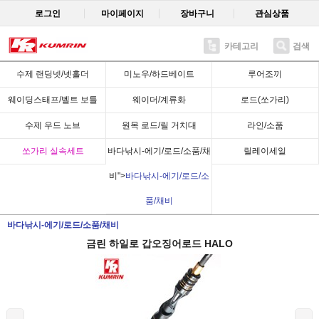
로그인
마이페이지
장바구니
관심상품
카테고리
검색
Recent
수제 랜딩넷/넷홀더
미노우/하드베이트
루어조끼
웨이딩스태프/벨트 보틀
웨이더/계류화
로드(쏘가리)
수제 우드 노브
원목 로드/릴 거치대
라인/소품
쏘가리 실속세트
바다낚시-에기/로드/소품/채
릴레이세일
비">
바다낚시-에기/로드/소
품/채비
바다낚시-에기/로드/소품/채비
금린 하일로 갑오징어로드 HALO