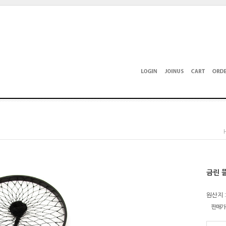
금린 뜰
원산지 
판매가