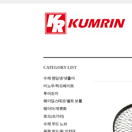
CATEGORY LIST
수제 랜딩넷/넷홀더
미노우/하드베이트
루어조끼
웨이딩스태프/벨트 보틀
웨이더/계류화
로드(쏘가리)
수제 우드 노브
원목 로드/릴 거치대