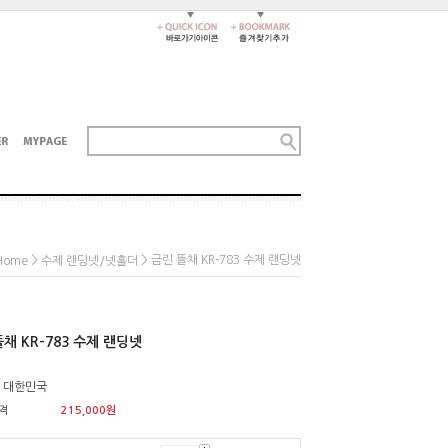
>
> 금린 뜰채 KR-783 수제 랜딩넷
Home
수제 랜딩넷/넷홀더
채 KR-783 수제 랜딩넷
: 대한민국
격
215,000
원