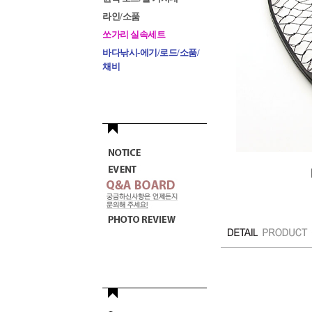
라인/소품
쏘가리 실속세트
바다낚시-에기/로드/소품/
채비