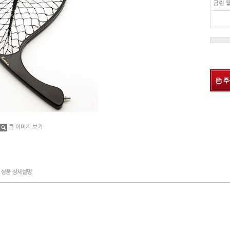
금린 뜰
큰 이미지 보기