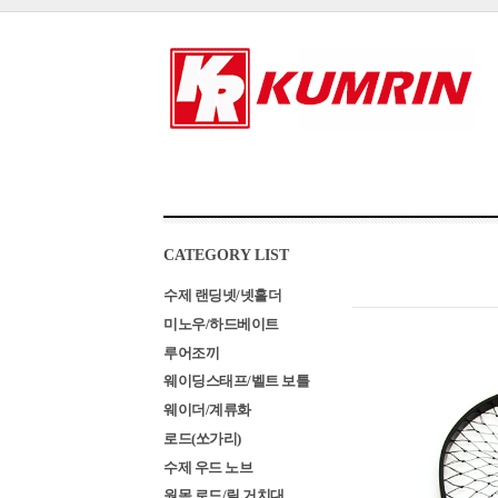
CATEGORY LIST
수제 랜딩넷/넷홀더
미노우/하드베이트
루어조끼
웨이딩스태프/벨트 보틀
웨이더/계류화
로드(쏘가리)
수제 우드 노브
원목 로드/릴 거치대