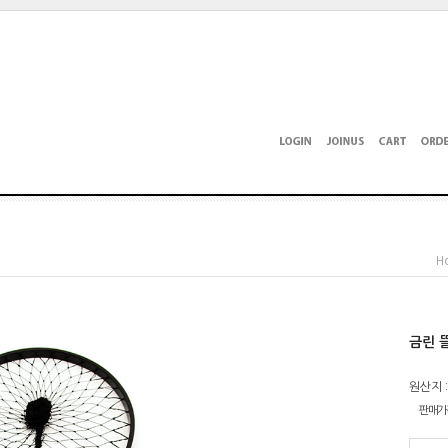
H
금린 뜰
원산지 
판매가