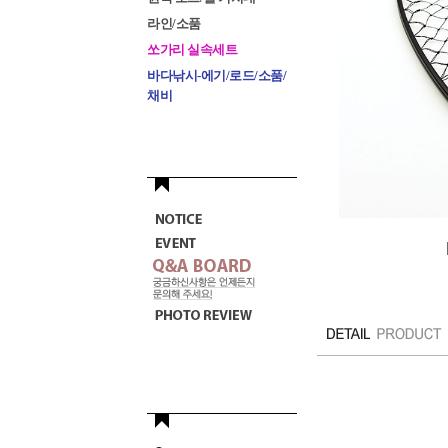
라인/소품
쏘가리 실속세트
바다낚시-에기/로드/소품/
채비