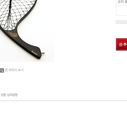
금린 뜰
큰 이미지 보기