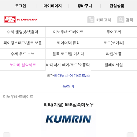
로그인
마이페이지
장바구니
관심상품
카테고리
검색
Recent
수제 랜딩넷/넷홀더
미노우/하드베이트
루어조끼
웨이딩스태프/벨트 보틀
웨이더/계류화
로드(쏘가리)
수제 우드 노브
원목 로드/릴 거치대
라인/소품
쏘가리 실속세트
바다낚시-에기/로드/소품/채
릴레이세일
비">
바다낚시-에기/로드/소
품/채비
미노우/하드베이트
티티(지림) 55S실속미노우