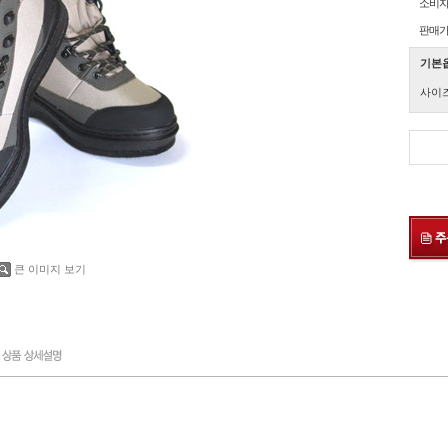
소비
판매
기본
사이
큰 이미지 보기