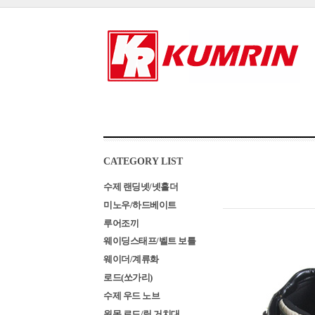
CATEGORY LIST
수제 랜딩넷/넷홀더
미노우/하드베이트
루어조끼
웨이딩스태프/벨트 보틀
웨이더/계류화
로드(쏘가리)
수제 우드 노브
원목 로드/릴 거치대