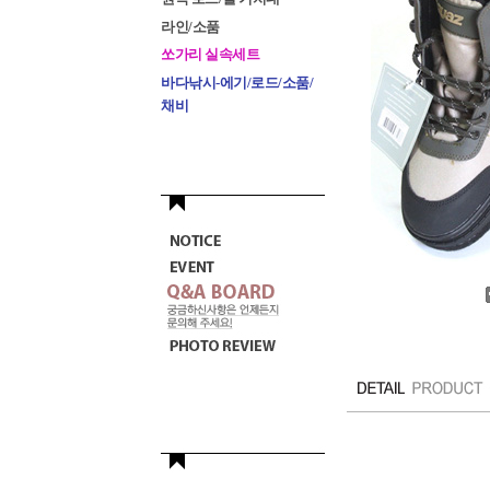
라인/소품
쏘가리 실속세트
바다낚시-에기/로드/소품/
채비