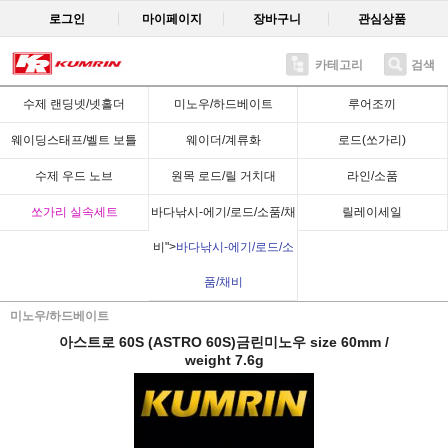
로그인
마이페이지
장바구니
관심상품
카테고리
검색
Recent
수제 랜딩넷/넷홀더
미노우/하드베이트
루어조끼
웨이딩스태프/벨트 보틀
웨이더/계류화
로드(쏘가리)
수제 우드 노브
원목 로드/릴 거치대
라인/소품
쏘가리 실속세트
바다낚시-에기/로드/소품/채
릴레이세일
비">
바다낚시-에기/로드/소
품/채비
미노우/하드베이트
아스트로 60S (ASTRO 60S)금린미노우 size 60mm /
weight 7.6g