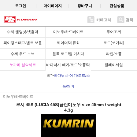
로그인
마이페이지
장바구니
관심상품
카테고리
검색
Recent
수제 랜딩넷/넷홀더
미노우/하드베이트
루어조끼
웨이딩스태프/벨트 보틀
웨이더/계류화
로드(쏘가리)
수제 우드 노브
원목 로드/릴 거치대
라인/소품
쏘가리 실속세트
바다낚시-에기/로드/소품/채
릴레이세일
비">
바다낚시-에기/로드/소
품/채비
미노우/하드베이트
루시 45S (LUCIA 45S)금린미노우 size 45mm / weight
4.3g