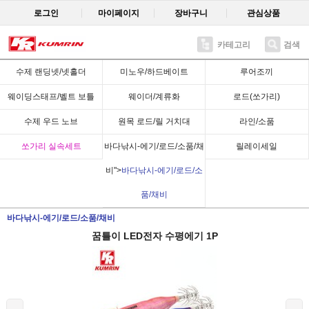
로그인
마이페이지
장바구니
관심상품
카테고리
검색
Recent
수제 랜딩넷/넷홀더
미노우/하드베이트
루어조끼
웨이딩스태프/벨트 보틀
웨이더/계류화
로드(쏘가리)
수제 우드 노브
원목 로드/릴 거치대
라인/소품
쏘가리 실속세트
바다낚시-에기/로드/소품/채
릴레이세일
비">
바다낚시-에기/로드/소
품/채비
바다낚시-에기/로드/소품/채비
꿈틀이 LED전자 수평에기 1P