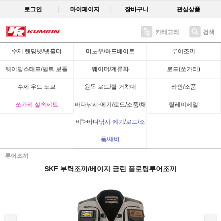
로그인
마이페이지
장바구니
관심상품
카테고리
검색
Recent
수제 랜딩넷/넷홀더
미노우/하드베이트
루어조끼
웨이딩스태프/벨트 보틀
웨이더/계류화
로드(쏘가리)
수제 우드 노브
원목 로드/릴 거치대
라인/소품
쏘가리 실속세트
바다낚시-에기/로드/소품/채
릴레이세일
비">
바다낚시-에기/로드/소
품/채비
루어조끼
SKF 부력조끼/베이지 금린 플로팅루어조끼