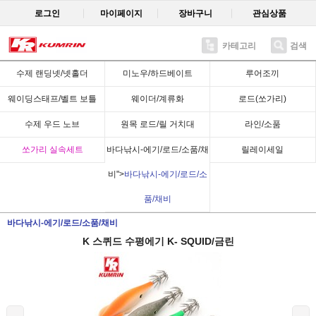
로그인
마이페이지
장바구니
관심상품
카테고리
검색
Recent
수제 랜딩넷/넷홀더
미노우/하드베이트
루어조끼
웨이딩스태프/벨트 보틀
웨이더/계류화
로드(쏘가리)
수제 우드 노브
원목 로드/릴 거치대
라인/소품
쏘가리 실속세트
바다낚시-에기/로드/소품/채
릴레이세일
비">
바다낚시-에기/로드/소
품/채비
바다낚시-에기/로드/소품/채비
K 스퀴드 수평에기 K- SQUID/금린