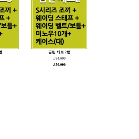
번
금린 세트 2번
\394,000
\350,000