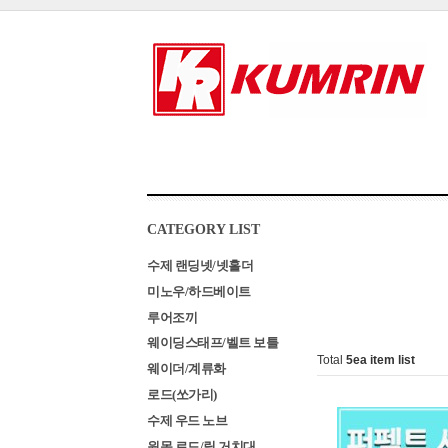
CATEGORY LIST
수제 랜딩넷/넷홀더
미노우/하드베이트
루어조끼
웨이딩스태프/벨트 보틀
Total
5
ea item list
웨이더/계류화
로드(쏘가리)
수제 우드 노브
원목 로드/릴 거치대