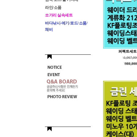
라인/소품
쏘가리 실속세트
바다낚시-에기/로드/소품/
채비
퍼펙트세트 
\1,067,00
\980,000