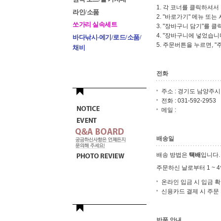
1. 각 코너를 클릭하셔서
라인/소품
2. "바로가기" 메뉴 또
쏘가리 실속세트
3. "장바구니 담기"를 클
4. "장바구니에 넣었습니
바다낚시-에기/로드/소품/
5. 주문버튼을 누르면, 
채비
전화
주소 : 경기도 남양주시
전화 : 031-592-2953
메일 :
배송일
배송 방법은
택배
입니다.
주문하신 날로부터 1 ~ 
온라인 입금 시 입금 확인
신용카드 결제 시 주문 후
반품 안내