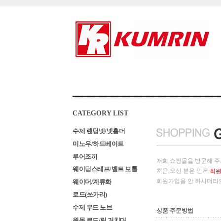
CATEGORY LIST
수제 랜딩넷/넷홀더
미노우/하드베이트
루어조끼
저희 쇼핑몰을 방문해 주
웨이딩스태프/벨트 보틀
처음 오신 분은 먼저
회
회원가입을 안 하시더라
웨이더/계류화
로드(쏘가리)
수제 우드 노브
상품 주문방법
원목 로드/릴 거치대