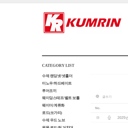
CATEGORY LIST
수제 랜딩넷/넷홀더
미노우/하드베이트
루어조끼
글쓰기
웨이딩스태프/벨트 보틀
웨이더/계류화
No.
로드(쏘가리)
202
수제 우드 노브
원목 로드/릴 거치대