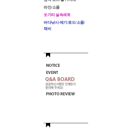
라인/소품
쏘가리 실속세트
바다낚시-에기/로드/소품/
채비