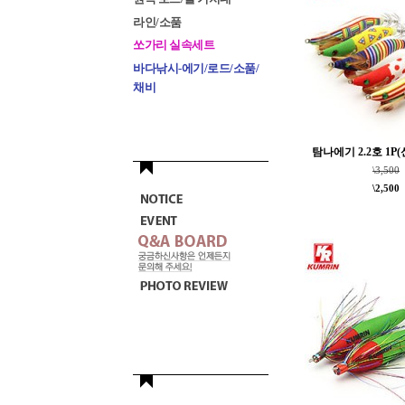
라인/소품
쏘가리 실속세트
바다낚시-에기/로드/소품/
채비
탐나에기 2.2호 1P
\3,500
\2,500