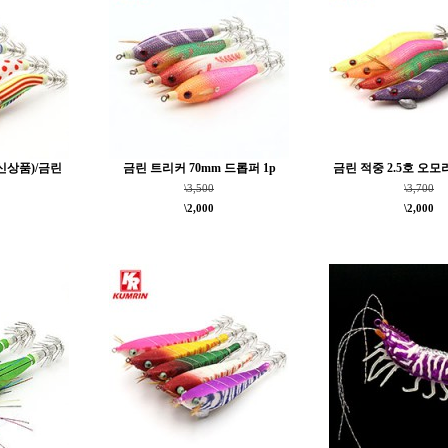
(신상품)/금린
금린 트리커 70mm 드롭퍼 1p
금린 적중 2.5호 오모
\3,500
\3,700
\2,000
\2,000