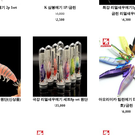
2p 1set
K 삼봉에기 1P /금린
최강 리얼새우에기1p
금린 리얼새우
\4,000
\2,500
\4,300
원단(신상품)
극강 리얼새우에기 세트8p set 원단
아오리이카 팁런에기 DX (
호)/금린
\35,000
\6,000