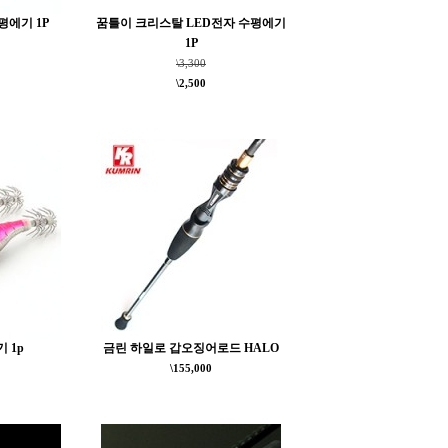
평에기 1P
꿈틀이 크리스탈 LED전자 수평에기
1P
\3,300
\2,500
 1p
금린 하일로 갑오징어로드 HALO
\155,000