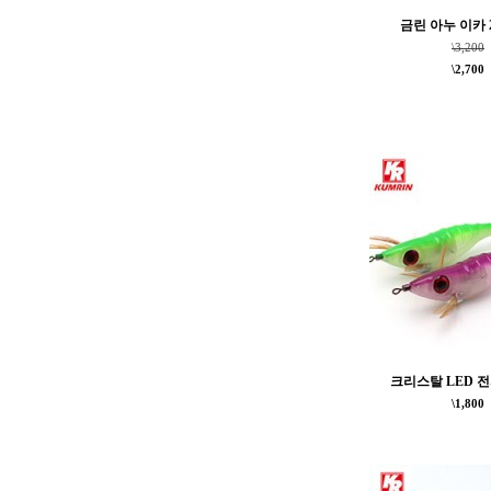
금린 아누 이카 2
\3,200
\2,700
크리스탈 LED 전
\1,800