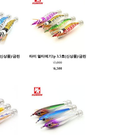
(신상품)/금린
타미 멀티에기1p 3.5호(신상품)/금린
\7,000
\6,500