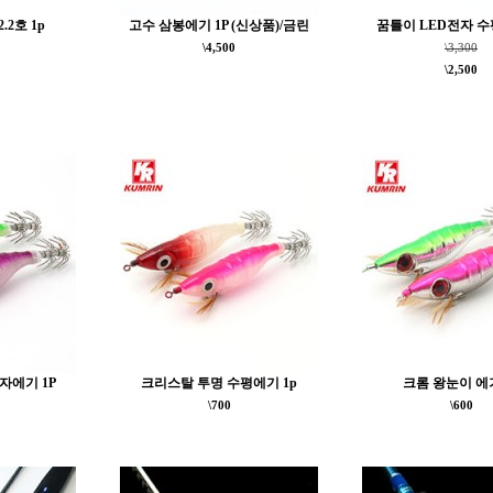
.2호 1p
고수 삼봉에기 1P (신상품)/금린
꿈틀이 LED전자 수
\4,500
\3,300
\2,500
자에기 1P
크리스탈 투명 수평에기 1p
크롬 왕눈이 에기
\700
\600