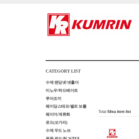
CATEGORY LIST
수제 랜딩넷/넷홀더
미노우/하드베이트
루어조끼
웨이딩스태프/벨트 보틀
Total
58
ea item list
웨이더/계류화
로드(쏘가리)
수제 우드 노브
원목 로드/릴 거치대