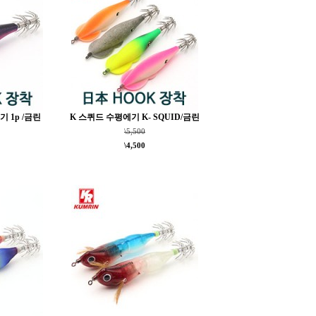
 1p /금린
K 스퀴드 수평에기 K- SQUID/금린
\5,500
\4,500