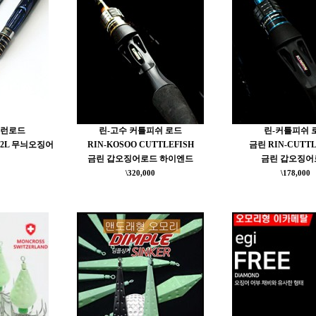
팁런로드
린-고수 커틀피쉬 로드
린-커틀피쉬 
672L 무늬오징어
RIN-KOSOO CUTTLEFISH
금린 RIN-CUTTL
금린 갑오징어로드 하이엔드
금린 갑오징어
\320,000
\178,000