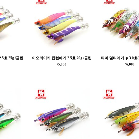
호 25g /금린
아오리이카 팁런에기 2.5호 20g /금린
타미 멀티에기1p 3.0호
\5,000
\6,000