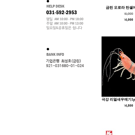
금린 오로라 틴셀에기 
\6,000
\4,000
극강 리얼새우에기1p
\4,800