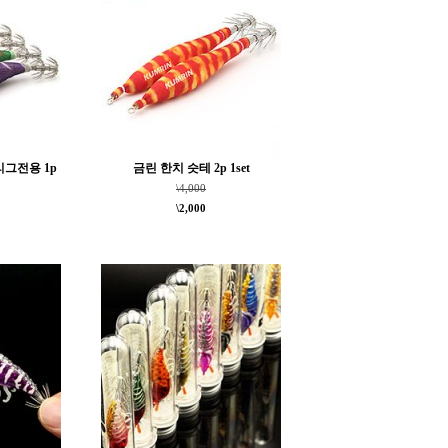
리그전용 1p
금린 한치 슷테 2p 1set
\4,000
\2,000