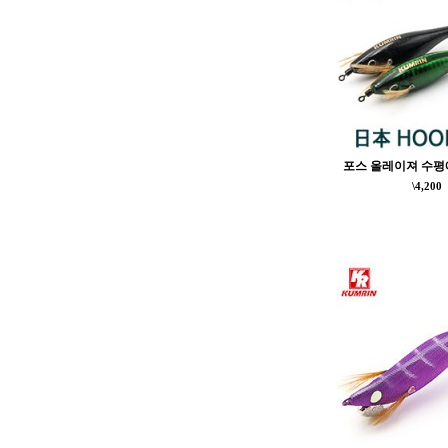
포스 올레이져 수평에
\4,200