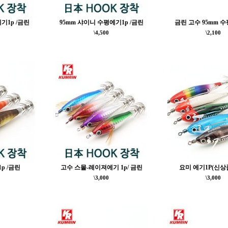
기1p /금린
95mm 샤이니 수평에기1p /금린
금린 고수 95mm 수
\4,500
\2,100
p /금린
고수 스몰-레이져에기 1p/ 금린
요미 에기1P(신상
\3,000
\3,000