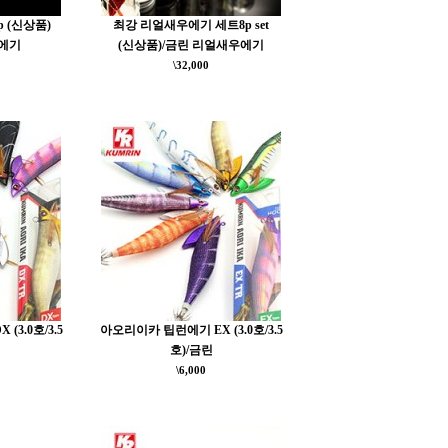
 (신상품)
최강 리얼새우에기 세트8p set
에기
(신상품)/금린 리얼새우에기
\32,000
3.0호/3.5
아오리이카 팁런에기 EX (3.0호/3.5
호)/금린
\6,000