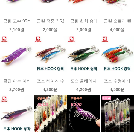
금린 고수 95mm 레이져 수평에기 1p
금린 적중 2.5호 오모리그전용 1p
금린 한치 슷테 2p 1set
금린 오로라 틴셀에
2,100원
2,000원
2,000원
4,000원
금린 아누 이카 2.2호 1p
포스 레이져 수평에기1p /금린
포스 올레이져 수평에기1p /금린
포스 수평에기1P
2,700원
4,200원
4,200원
4,500원