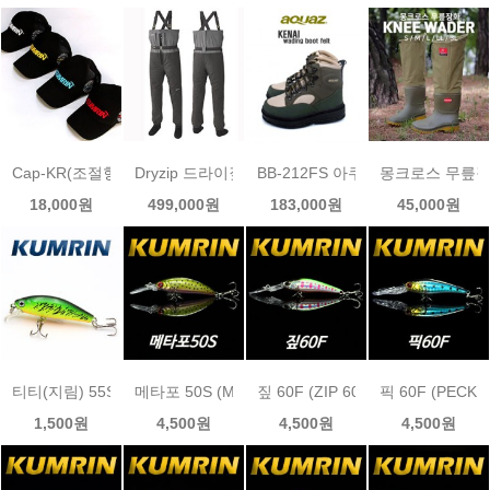
Cap-KR(조절형) 금린 낚시모자
Dryzip 드라이짚아쿠아즈 웨이더
BB-212FS 아쿠아즈 계류화
몽크로스 무릎
18,000원
499,000원
183,000원
45,000원
티티(지림) 55S실속미노우
메타포 50S (METAPHOR 50S)금린미노우 size 50mm /
짚 60F (ZIP 60F)금린미노우 size 6
픽 60F (PECK 
1,500원
4,500원
4,500원
4,500원