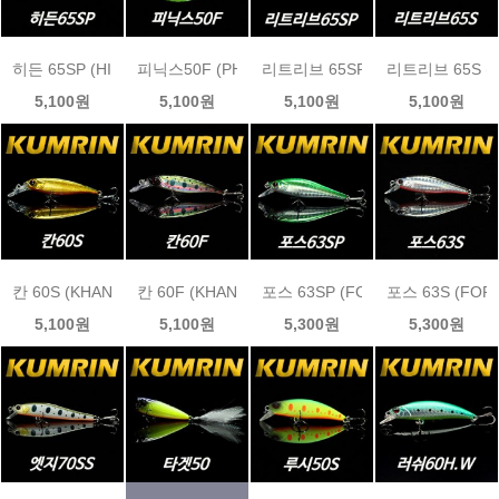
히든 65SP (HIDDEN 65SP)금린미노우 size 65mm / weight 5.2g
피닉스50F (PHOENIX 50F)금린미노우 size 50mm / w
리트리브 65SP (RETERIEVE 65SP
리트리브 65S (RE
5,100원
5,100원
5,100원
5,100원
칸 60S (KHAN 60S)금린미노우 size 60mm / weight 5.3g
칸 60F (KHAN 60F)금린미노우 size 60mm / weight 
포스 63SP (FORCE 63SP)금린미노우 
포스 63S (FORC
5,100원
5,100원
5,300원
5,300원