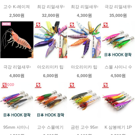
고수 K-레이져 수평에기 1p /금린
최강 리얼새우에기 세트8p set (신상품)/금린 리얼
최강 리얼새우에기1p (신상품)금
극강 리얼새우에기
2,500원
32,000원
4,300원
35,000원
극강 리얼새우에기1p원단(신상품)
아오리이카 팁런에기 DX (3.0호/3.5호)/금린
아오리이카 팁런에기 EX (3.0호/3.
스몰 샤이니 수평
4,800원
6,000원
6,000원
4,500원
95mm 샤이니 수평에기1p /금린
고수 스몰에기 1p /금린
금린 고수 95mm 수평에기 1p
K 삼봉에기 1P 