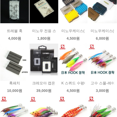
트레블 훅
미노우 전용 스냅도래
미노우케이스(소)
미노우케이스(대
4,000원
1,800원
4,500원
6,000원
훅패치
크레모아 캡온 65A+ LED캡라이트_블랙(CLP-330BK
K 스퀴드 수평에기 K- SQUID/금린
고수 스몰-레이져
10,000원
39,000원
4,500원
3,000원