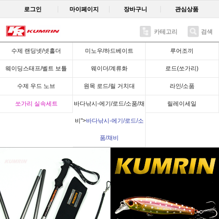
로그인
마이페이지
장바구니
관심상품
카테고리
검색
수제 랜딩넷/넷홀더
미노우/하드베이트
루어조끼
웨이딩스태프/벨트 보틀
웨이더/계류화
로드(쏘가리)
수제 우드 노브
원목 로드/릴 거치대
라인/소품
쏘가리 실속세트
바다낚시-에기/로드/소품/채
릴레이세일
비">
바다낚시-에기/로드/소
품/채비