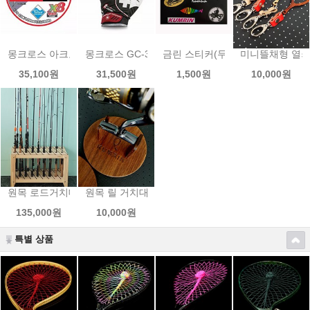
몽크로스 아크로 200M 8합사 라인 (멀티컬러)한치이카메탈 전용 수
몽크로스 GC-301BW 낚시장갑 3컷
금린 스티커(두족류)
미니뜰채형 열
35,100원
31,500원
1,500원
10,000원
원목 로드거치대 스텐드형
원목 릴 거치대
135,000원
10,000원
특별 상품