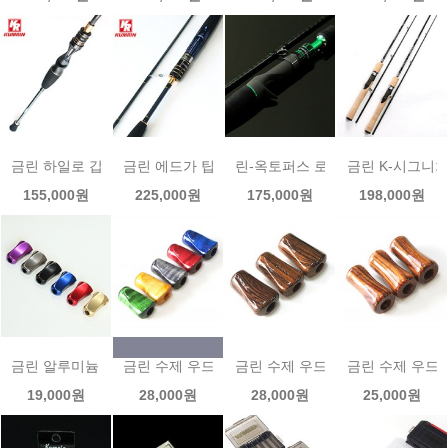
금린 하일로 갑오징어로드 HALO
금린 에드가 팁런로드 EDGER TR-VSMT 672L 무
린-옥토퍼스 로드 금린 RIN-OCT
금린 K-시그니처 
155,000원
225,000원
175,000원
198,000원
금린 알루미늄 노브
금린 수제 우드노브 메이플커리 플렛 컬러노브
금린 수제 우드노브 지르코테 플렛
금린 수제 우드
19,000원
28,000원
28,000원
25,000원