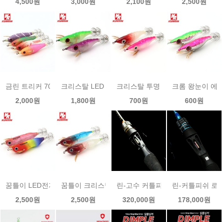
4,500원
3,000원
2,100원
2,500원
금린 트리커 70mm 드롭퍼 1p
크리스탈 LED 전자에기 1P
크리스탈 투명 수평에기 1p
크롬 왕눈이 에기
2,000원
1,800원
700원
600원
꿈틀이 LED전자 수평에기 1P
꿈틀이 크리스탈 LED전자 수평에기 1P
린-고수 커틀피쉬 로드 RIN-KOS
린-커틀피쉬 로드
2,500원
2,500원
320,000원
178,000원