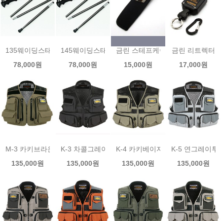
135웨이딩스태프 금린스태프
145웨이딩스태프 금린스태프
금린 스테프케이스
금린 리트렉터
78,000원
78,000원
15,000원
17,000원
M-3 카키브라운(메쉬) 금린 메쉬조끼
K-3 차콜그레이(메쉬)금린 메쉬조끼
K-4 카키베이지(메쉬) 금린 메쉬
K-5 연그레이투
135,000원
135,000원
135,000원
135,000원