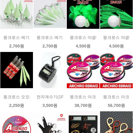
몽크로스 에기프리 물방울 B-type 야광딤플 봉돌(에자타입) 1p
몽크로스 에기프리 다이아 B-type 야광딤플 봉돌(에자
몽크로스 야광딤플 물방울 봉돌 쭈
몽크로스 야광딤
2,700원
2,700원
4,500원
4,500원
몽크로스 오모리리그 봉돌 1P 야광딤플봉돌 한치
전자계수기(1P)
몽크로스 아크로(아라크네) 150m 
몽크로스 아크로(
2,250원
3,500원
38,700원
56,700원